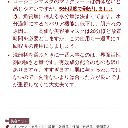
ローションマスクのマスクシートは勿体ないと
感じやすいですが
、
5分程度で剥がしましょ
う
。角質層に補える水分量は決まってます。水
分過剰にするとバリア機能は低下し、肌荒れの
原因に・・高価な美容液マスクは20分ほど放置
時間を必要としますが。この使用も一週間に１
回程度の使用にしましょう。
洗顔料を選ぶときに一番大事なのは、界面活性
剤の強さと量です。有効成分配合のものも沢山
ありますが、すすぎますし肌に与えるわけでは
ないので、勿論ないよりは合った方が良いです
が重視しなくて大丈夫です。
美容コラム
スキンケア
セラミド
乾燥
乾燥肌
保湿
敏感肌
素肌美人