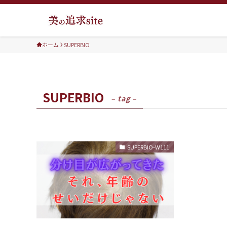
ホーム
SUPERBIO
SUPERBIO
– tag –
SUPERBIO-W111