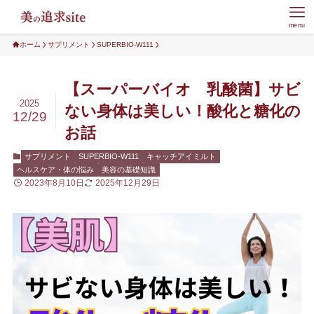
menu
ホーム
サプリメント
SUPERBIO-W111
【スーパーバイオ 乳酸菌】サビ
2025
ない身体は美しい！酸化と糖化の
12/29
お話
サプリメント
SUPERBIO-W111
キャッチアイミルト
ヘルスケア・体の悩み
美容の基礎知識
2023年8月10日
2025年12月29日