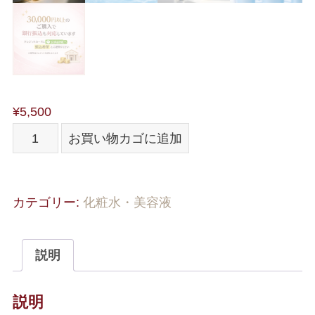
¥
5,500
【リ
お買い物カゴに追加
ニ
ュ
ー
カテゴリー:
化粧水・美容液
ア
ル】
説明
ド
ク
説明
タ