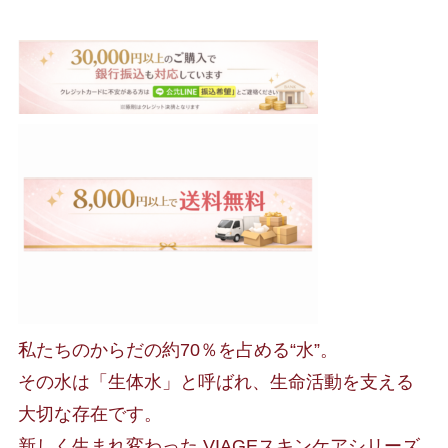
ー
セ
レ
ク
ト
EPP-
Ⅱ
ロ
ー
シ
私たちのからだの約70％を占める“水”。
ョ
その水は「生体水」と呼ばれ、生命活動を支える
ン
大切な存在です。
120ml
新しく生まれ変わった VIAGEスキンケアシリーズ
個