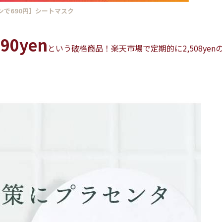
ンで690円】シートマスク
90yen
という破格商品！楽天市場で定期的に2,508yen