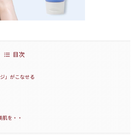
目次
ージ」がこなせる
美肌を・・