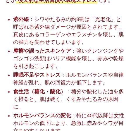
どが
後天的な生活習慣や環境ストレス
です。
紫外線
：シワやたるみの約8割は「光老化」と
呼ばれる紫外線ダメージが原因とされてます。
真皮にあるコラーゲンやエラスチンを壊し、肌
の弾力を失わせてしまいます。
摩擦や誤ったスキンケア
：強いクレンジングや
ゴシゴシ洗顔はバリア機能を壊し、赤みや乾燥
を引き起こします。
睡眠不足やストレス
：ホルモンバランスや自律
神経が乱れ、肌の回復力が低下します。
食生活（糖化・酸化）
：糖分や酸化した油を多
く摂ると、肌は硬く、くすみやたるみの原因
に。
ホルモンバランスの変化
：特に40代以降は女性
ホルモンの低下により、急激に赤みやシワが目
立ちやすくなります。