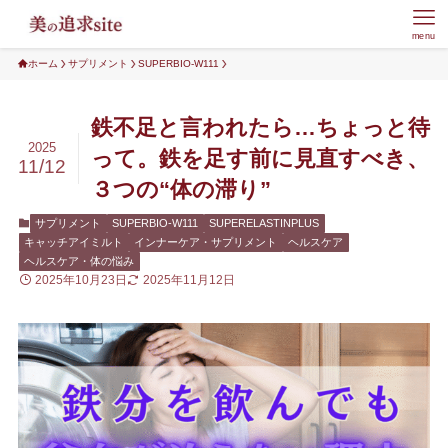
menu
ホーム
サプリメント
SUPERBIO-W111
鉄不足と言われたら…ちょっと待
2025
って。鉄を足す前に見直すべき、
11/12
３つの“体の滞り”
サプリメント
SUPERBIO-W111
SUPERELASTINPLUS
キャッチアイミルト
インナーケア・サプリメント
ヘルスケア
ヘルスケア・体の悩み
2025年10月23日
2025年11月12日